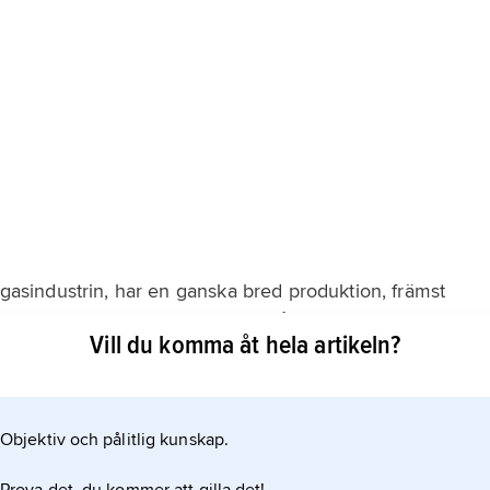
urgasindustrin, har en ganska bred produktion, främst
ngsindustrin är mest inriktad på textilier, drycker,
Vill du komma åt hela artikeln?
h cement. Dessutom finns bland annat däck- och
ing och farmaceutisk industri.
Objektiv och pålitlig kunskap.