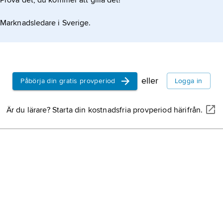
Prova det, du kommer att gilla det!
Marknadsledare i Sverige.
eller
Påbörja din gratis provperiod
Logga in
Är du lärare? Starta din kostnadsfria provperiod härifrån.