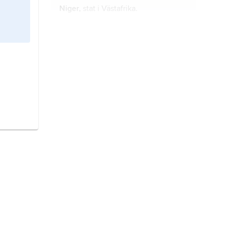
Niger,
stat i Västafrika.
Angola,
stat i sydvästra Afrika.
Moçambique
, stat i sydöstra Afrika.
Namibia,
stat i sydvästra Afrika.
Liberia,
stat i Västafrika.