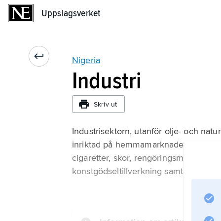
Uppslagsverket
Uppslagsverket
Nigeria
Industri
Skriv ut
Industrisektorn, utanför olje- och nat
inriktad på hemmamarknaden. Tillverkni
cigaretter, skor, rengöringsmedel oc
konstgödseltillverkning samt bilmonter