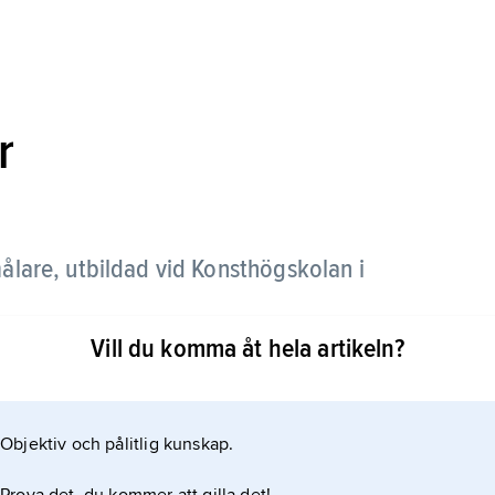
r
lare, utbildad vid Konsthögskolan i
Vill du komma åt hela artikeln?
kapsmåleri och avbildade vida vyer i målningar i
vepande penselföring och koncentrerade
 förfinat intensiv kolorism.
Objektiv och pålitlig kunskap.