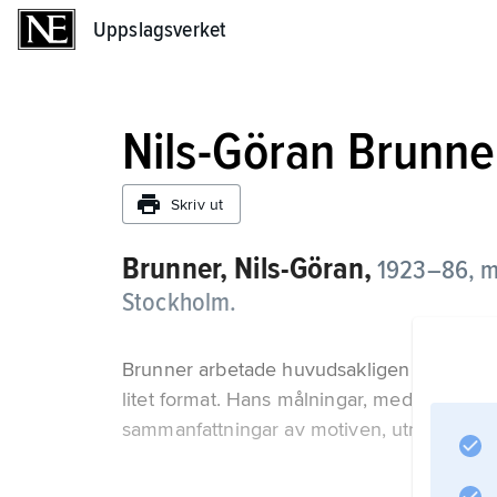
Uppslagsverket
Uppslagsverket
Nils-Göran Brunne
Skriv ut
Brunner, Nils-Göran,
1923–86,
må
Stockholm.
Brunner arbetade huvudsakligen med lands
litet format. Hans målningar, med dess s
sammanfattningar av motiven, utmärks av en