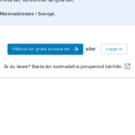
Prova det, du kommer att gilla det!
Marknadsledare i Sverige.
eller
Påbörja din gratis provperiod
Logga in
Är du lärare? Starta din kostnadsfria provperiod härifrån.