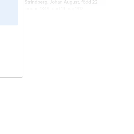
Strindberg,
Johan
August,
född 22
januari 1849, död 14 maj 1912,
författare och konstnär.
Stockholm,
tätort i Uppland och
Södermanland (Stockholms län);
1 652 895 invånare (2024).
Uppland,
landskap i Svealand.
Närke,
landskap i Svealand.
Göteborg,
centralort (stad) i
Göteborgs kommun, Västergötland
och Bohuslän (Västra Götalands län);
674 529 invånare (2024).
Södermanland,
Sörmland
, landskap
i Svealand.