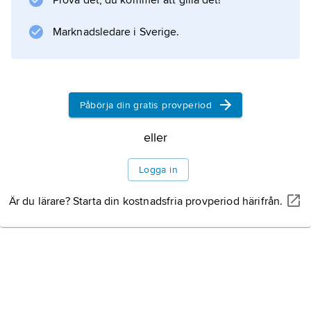
vid Malmö stadsteater.
Prova det, du kommer att gilla det!
Marknadsledare i Sverige.
Information om artikeln
Påbörja din gratis provperiod
eller
Logga in
Är du lärare? Starta din kostnadsfria provperiod härifrån.