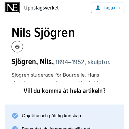
Uppslagsverket
Uppslagsverket
Logga in
Nils Sjögren
Sjögren, Nils,
1894–1952, skulptör.
Sjögren studerade för Bourdelle. Hans
skulpturer, som vanligtvis är utförda i brons,
Vill du komma åt hela artikeln?
kännetecknas av frodig realism och stor
berättarglädje. Till Sjögrens offentliga verk hör
statyn över Olaus och Laurentius Petri i
Örebro och fontänskulpturen
Objektiv och pålitlig kunskap.
Tragedins födelse