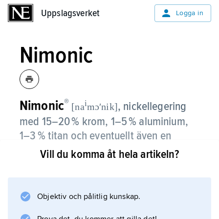
Uppslagsverket
Uppslagsverket
Logga in
Nimonic
®
Nimonic
i
,
nickellegering
[na
mɔʹnik]
med 15–20 % krom, 1–5 % aluminium,
1–3 % titan och eventuellt även en
molybdentillsats.
Vill du komma åt hela artikeln?
Nimonic har mycket goda
varmhållfasthetsegenskaper vid 800–900 °C
Objektiv och pålitlig kunskap.
och är en s.k.
superlegering