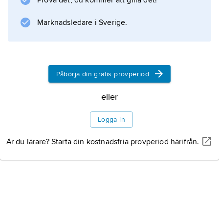
Prova det, du kommer att gilla det!
. Nimonic 80 och 80A togs fram under 1940-
talet för användning i jetmotorer.
Marknadsledare i Sverige.
Information om artikeln
Påbörja din gratis provperiod
eller
Logga in
Är du lärare? Starta din kostnadsfria provperiod härifrån.