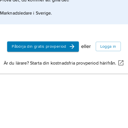
Prova det, du kommer att gilla det!
Marknadsledare i Sverige.
eller
Påbörja din gratis provperiod
Logga in
Är du lärare? Starta din kostnadsfria provperiod härifrån.
NATIONALENCYKLOPEDIN