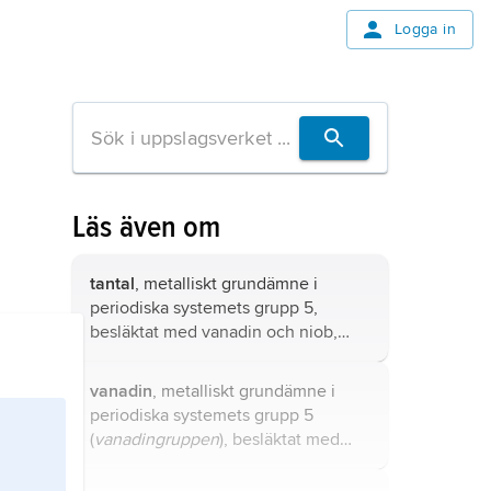
Logga in
Läs även om
tantal
, metalliskt grundämne i
periodiska systemets grupp 5,
besläktat med vanadin och niob,
kemiskt tecken Ta.
vanadin
, metalliskt grundämne i
periodiska systemets grupp 5
(
vanadingruppen
), besläktat med
niob och tantal, kemiskt tecken V.