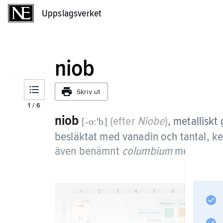
Uppslagsverket
Uppslagsverket
niob
Skriv ut
1
/
6
niob
(efter
Niobe
)
,
metalliskt
[-o:ʹb]
besläktat med vanadin och tantal, kem
även benämnt
columbium
med kemis