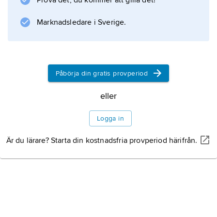
Prova det, du kommer att gilla det!
Marknadsledare i Sverige.
Information om artikeln
Påbörja din gratis provperiod
eller
Logga in
Är du lärare? Starta din kostnadsfria provperiod härifrån.