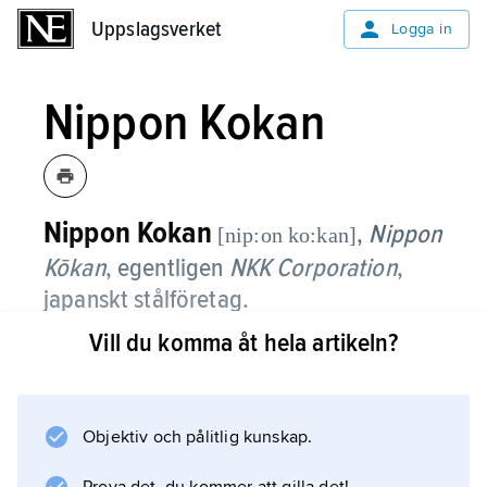
Uppslagsverket
Uppslagsverket
Logga in
Nippon Kokan
Nippon Kokan
,
Nippon
[nip:on ko:kan]
Kōkan
, egentligen
NKK Corporation
,
japanskt stålföretag.
Vill du komma åt hela artikeln?
N. bildades 1912 som Japans första privata
ståltillverkare. År 2001 fusionerades företaget
med Kawasaki Steel Corporation och bildade
JFE Steel Corporation.
Objektiv och pålitlig kunskap.