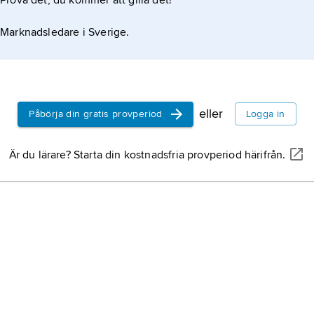
Prova det, du kommer att gilla det!
Marknadsledare i Sverige.
eller
Påbörja din gratis provperiod
Logga in
Är du lärare? Starta din kostnadsfria provperiod härifrån.