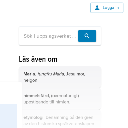
Logga in
Läs även om
Maria,
jungfru Maria
, Jesu mor,
helgon.
himmelsfärd,
(övernaturligt)
uppstigande till himlen.
etymologi
, benämning på den gren
av den historiska språkvetenskapen