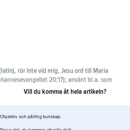
(latin), rör inte vid mig, Jesu ord till Maria
ohannesevangeliet 20:17); använt bl.a. som
namn på växten springkorn (i äldre tid även
Vill du komma åt hela artikeln?
Objektiv och pålitlig kunskap.