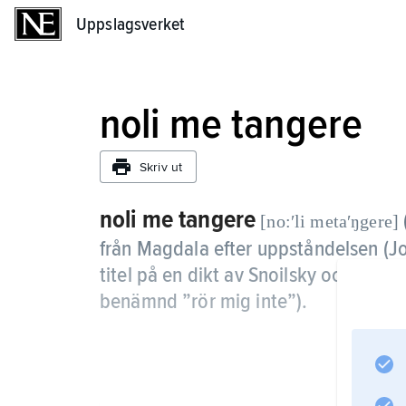
Uppslagsverket
Uppslagsverket
noli me tangere
Skriv ut
noli me tangere
[no:ʹli metaʹŋgere]
från Magdala efter uppståndelsen (J
titel på en dikt av Snoilsky och som 
benämnd ”rör mig inte”).