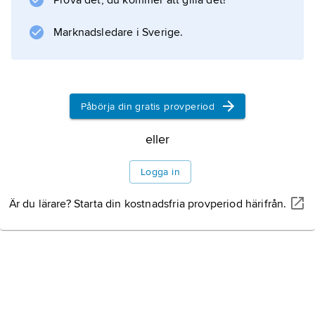
Prova det, du kommer att gilla det!
och i Västindien samt på det
centralamerikanska näset
Marknadsledare i Sverige.
tropiska
. Då bergskedjor eller andra topografiska
hinder i öst–västlig riktning saknas blir
Påbörja din gratis provperiod
eller
Information om artikeln
Logga in
Är du lärare? Starta din kostnadsfria provperiod härifrån.