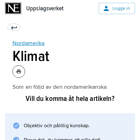
Uppslagsverket
Uppslagsverket
Logga in
Nordamerika
Klimat
Som en följd av den nordamerikanska
kontinentens stora utsträckning i nord–sydlig
Vill du komma åt hela artikeln?
riktning förekommer ett flertal olika
klimattyper. Längst i norr är klimaten
kalla
Objektiv och pålitlig kunskap.
, i mellersta delen
tempererade