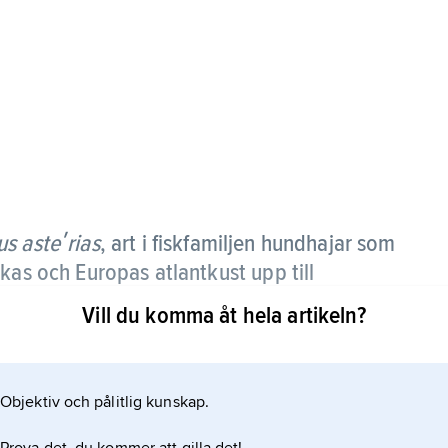
s asteʹrias
, art i fiskfamiljen hundhajar som
kas och Europas atlantkust upp till
Vill du komma åt hela artikeln?
ars är arten inte påträffad i Sverige. Längden kan
ckt, med lång nos och längsovala ögon. Bakre
Objektiv och pålitlig kunskap.
mre. Rygg och sidor är grå eller gråbruna med
r