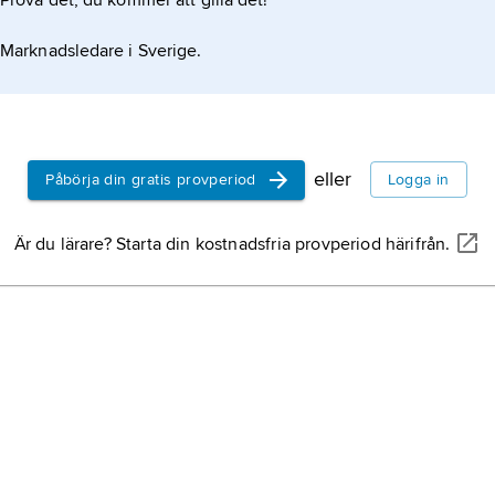
Prova det, du kommer att gilla det!
Marknadsledare i Sverige.
eller
Påbörja din gratis provperiod
Logga in
Är du lärare? Starta din kostnadsfria provperiod härifrån.