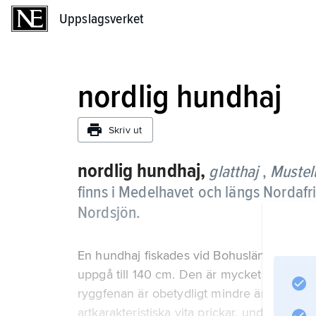
Uppslagsverket
Uppslagsverket
nordlig hundhaj
Skriv ut
nordlig hundhaj,
glatthaj
,
Mustelu
finns i Medelhavet och längs Nordafri
Nordsjön.
En hundhaj fiskades vid Bohuslän 1944, ann
uppgå till 140 cm. Den är mycket långsträ
ryggfenan är obetydligt mindre än den frä
artkarakteristiska vita prickar, undersidan ä