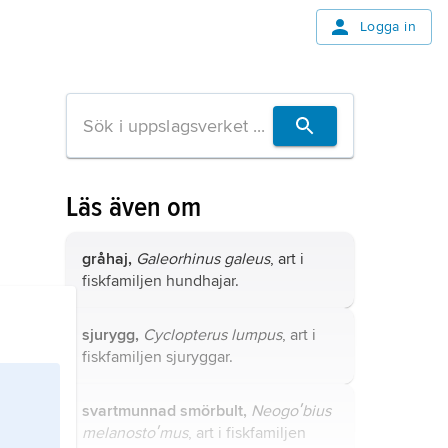
Logga in
Läs även om
gråhaj,
Galeorhinus galeus
, art i
fiskfamiljen hundhajar.
sjurygg,
Cyclopterus lumpus
, art i
fiskfamiljen sjuryggar.
svartmunnad smörbult,
Neogoʹbius
melanostoʹmus
, art i fiskfamiljen