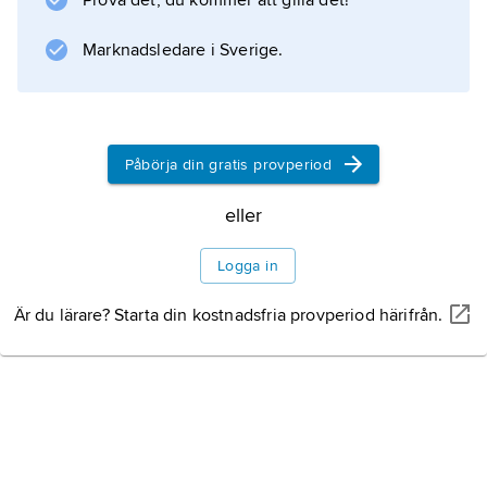
Prova det, du kommer att gilla det!
Möckleby, Sandby och Gårdby. För
fornlämningar, kyrkor och ortnamn se
Marknadsledare i Sverige.
Norra Möckleby
,
Sandby
och
Påbörja din gratis provperiod
Gårdby
eller
.
Logga in
Är du lärare? Starta din kostnadsfria provperiod härifrån.
Information om artikeln