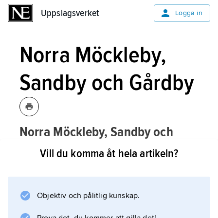
Uppslagsverket
Uppslagsverket
Logga in
Norra Möckleby,
Sandby och Gårdby
Norra Möckleby, Sandby och
Gårdby,
församling i Växjö stift,
Vill du komma åt hela artikeln?
Mörbylånga kommun, Öland (Kalmar
län).
Objektiv och pålitlig kunskap.
Församlingen bildades 2002 genom
sammanslagning av församlingarna Norra