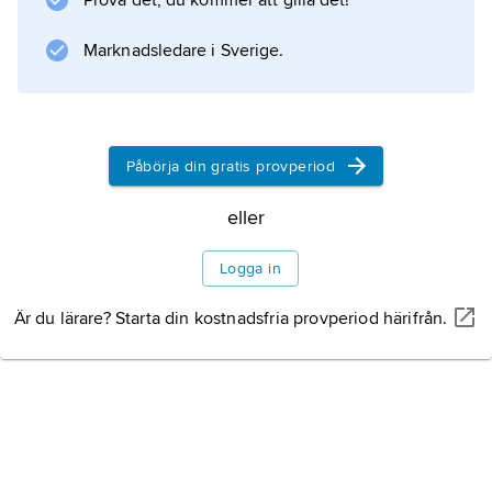
Prova det, du kommer att gilla det!
Marknadsledare i Sverige.
Påbörja din gratis provperiod
eller
Logga in
Är du lärare? Starta din kostnadsfria provperiod härifrån.