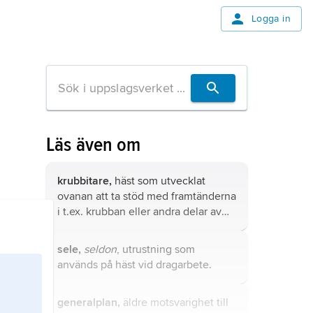
Logga in
Läs även om
krubbitare,
häst som utvecklat
ovanan att ta stöd med framtänderna
i t.ex. krubban eller andra delar av
stallinredningen och i samband med
detta sväljer luft, vilket kan leda till
sele,
seldon
, utrustning som
matspjälkningsrubbningar och
används på häst vid dragarbete.
avmagring.
generalplan,
äldre motsvarighet till