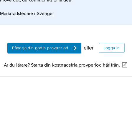
Prova det, du kommer att gilla det!
Marknadsledare i Sverige.
eller
Påbörja din gratis provperiod
Logga in
Är du lärare? Starta din kostnadsfria provperiod härifrån.