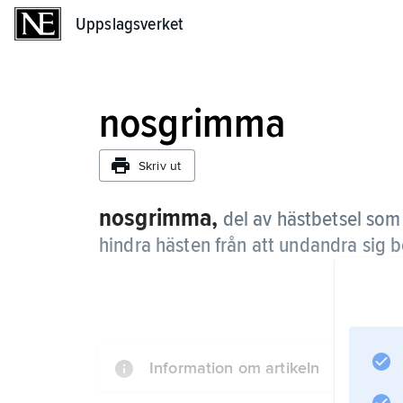
Uppslagsverket
Uppslagsverket
nosgrimma
Skriv ut
nosgrimma,
del av hästbetsel som
hindra hästen från att undandra sig 
Information om artikeln