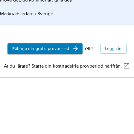
Prova det, du kommer att gilla det!
Marknadsledare i Sverige.
eller
Påbörja din gratis provperiod
Logga in
Är du lärare? Starta din kostnadsfria provperiod härifrån.