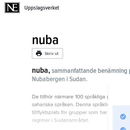
Uppslagsverket
Uppslagsverket
nuba
Skriv ut
nuba,
sammanfattande benämning på 
Nubabergen i Sudan.
De tillhör närmare 100 språkliga grupper
sahariska språken. Denna språkliga mångfal
tillflyktsplats för grupper som har velat un
regimer i Sudanområdet.