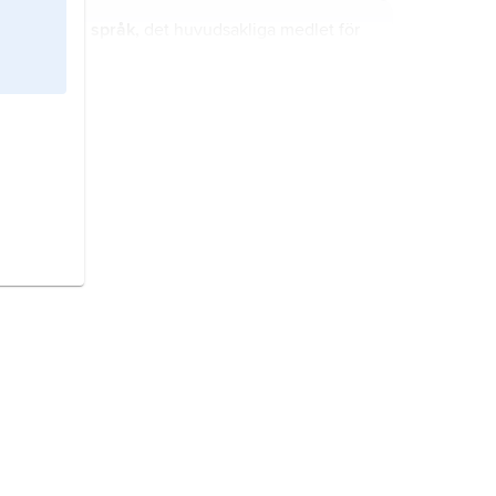
språk,
det huvudsakliga medlet för
mänsklig kommunikation.
Mali,
stat i Västafrika.
kurder,
sydvästasiatiskt folk som bor
främst i bergsområdena i
gränslandet mellan Turkiet, Iran och
Irak samt i smärre områden i norra
Syrien (Kurdistan).