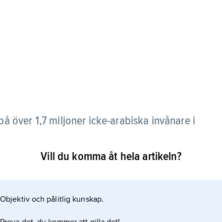
över 1,7 miljoner icke-arabiska invånare i
Vill du komma åt hela artikeln?
 inom både Niger-Kongospråken och de nilo-
d tyder på att Nubabergen i tusentals år har varit
dfly slavjägare eller förtryck under despotiska
Objektiv och pålitlig kunskap.