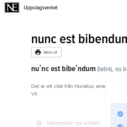
Uppslagsverket
Uppslagsverket
nunc est bibendu
Skriv ut
nuʹnc est bibeʹndum
(latin), nu 
Det är ett citat från Horatius; anledninge
VII.
Information om artikeln