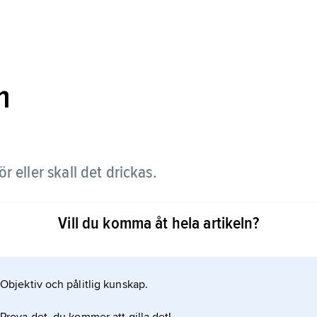
m
bör eller skall det drickas.
n var Octavianus seger över Antonius och Kleopatra
Vill du komma åt hela artikeln?
Objektiv och pålitlig kunskap.