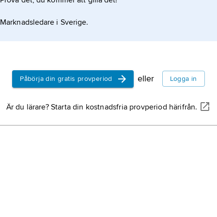
Prova det, du kommer att gilla det!
Marknadsledare i Sverige.
eller
Påbörja din gratis provperiod
Logga in
Är du lärare? Starta din kostnadsfria provperiod härifrån.