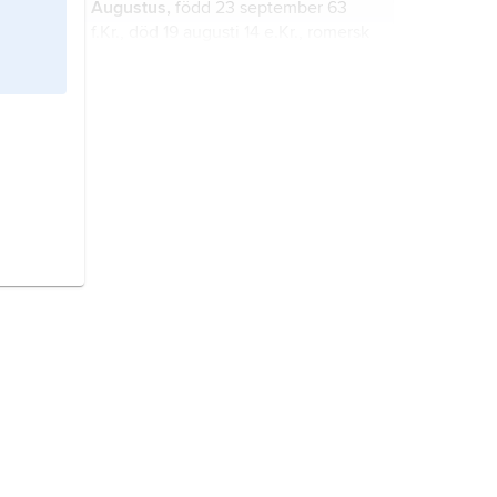
Augustus,
född 23 september 63
f.Kr., död 19 augusti 14 e.Kr., romersk
statsman, den man vars namn och
regering skapade och gav innehåll
åt ordet och begreppet kejsare.
Caesar
(
Gajus Julius Caesar
), född
13 juli 100 f.Kr., död 15 mars 44 f.Kr.,
romersk fältherre och statsman.
Bibeln
, ursprungligen ett ord som
betecknar en boksamling, så
småningom med betydelsen en
samling skrifter som tillmäts speciell
auktoritet och helgd.
romerska riket,
benämning på den
antika statsbildning som utgick från
staden Rom och utvecklades till ett
av världshistoriens mäktigaste
imperier.
Irland,
ö i norra Atlanten, den näst
största av Brittiska öarna; 82 378
2
km
, 7,1 miljoner invånare (2022).