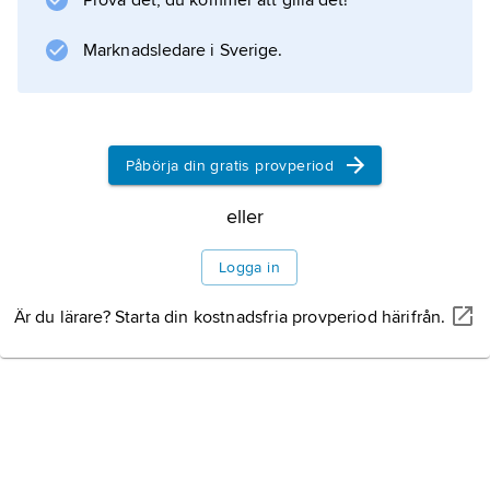
Prova det, du kommer att gilla det!
Marknadsledare i Sverige.
Påbörja din gratis provperiod
eller
Logga in
Är du lärare? Starta din kostnadsfria provperiod härifrån.