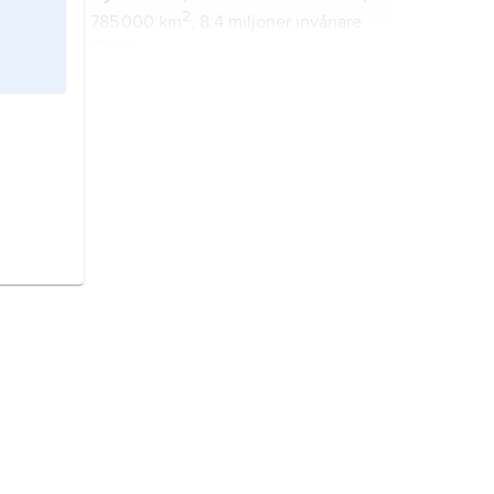
2
785 000 km
, 8,4 miljoner invånare
(2010).
Samoa,
till 1997
Västsamoa
, stat i
Polynesien i sydvästra Stilla havet, 2
600 km nordöst om Nya Zeeland.
Salomonöarna,
stat i västra Stilla
havet, öster om Nya Guinea.
Fiji
, östat i sydvästra Stilla havet.