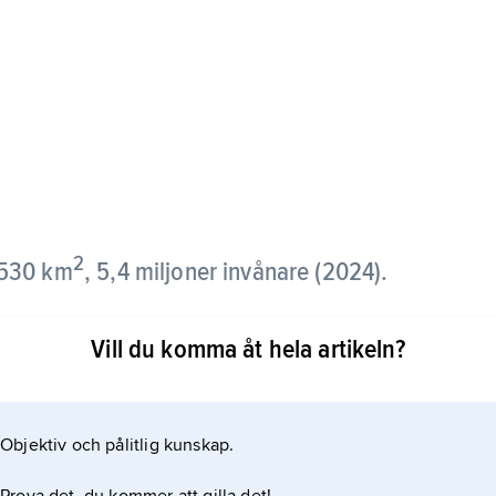
2
 530 km
, 5,4 miljoner invånare (2024).
havet, 1 600 km sydöst om Australien, och består av
Vill du komma åt hela artikeln?
Objektiv och pålitlig kunskap.
ntal mindre öar (tillsammans 2 542 km