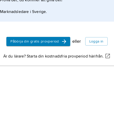
Prova det, du kommer att gilla det!
 (cirka 10 km
Marknadsledare i Sverige.
eller
Påbörja din gratis provperiod
Logga in
rund
Är du lärare? Starta din kostnadsfria provperiod härifrån.