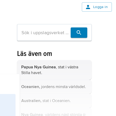
Logga in
Läs även om
Papua Nya Guinea
, stat i västra
Stilla havet.
Oceanien,
jordens minsta världsdel.
Australien,
stat i Oceanien.
Nya Guinea
, världens näst största ö;