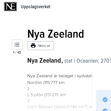
Uppslagsverket
Uppslagsverket
Nya Zeeland
Skriv ut
1
/
43
Nya Zeeland,
stat i Oceanien; 270
Nya Zeeland är beläget i sydvästra Stilla 
Nordön (115 777 km
2
), Sydön (151 215 km
2
) och Stewart Island (1 746 km²) samt ett a