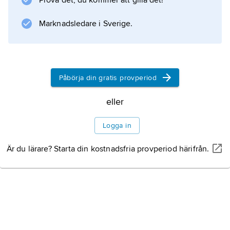
Prova det, du kommer att gilla det!
Marknadsledare i Sverige.
Påbörja din gratis provperiod
eller
Logga in
Är du lärare? Starta din kostnadsfria provperiod härifrån.