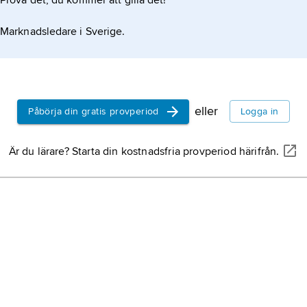
Prova det, du kommer att gilla det!
Marknadsledare i Sverige.
eller
Påbörja din gratis provperiod
Logga in
Är du lärare? Starta din kostnadsfria provperiod härifrån.