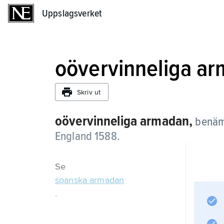
Uppslagsverket
Uppslagsverket
oövervinneliga a
Skriv ut
oövervinneliga armadan,
benämn
England 1588.
Se
spanska armadan
.