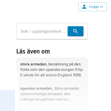
Logga in
Läs även om
stora armadan,
benämning på den
flotta som den spanske kungen Filip
II sände för att erövra England 1588.
spanska armadan
,
Stora armadan
,
oövervinneliga armadan
, den
mäktiga örlogsflotta med en
invasionsarmé ombord som Filip II
av Spanien i maj 1588 sände mot det