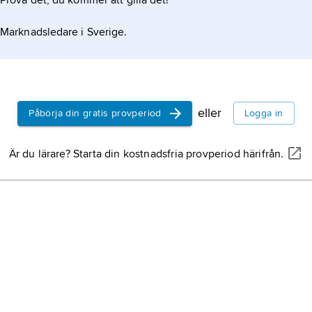
Prova det, du kommer att gilla det!
lista,
inom d
datatyp bes
Marknadsledare i Sverige.
noll eller f
lista,
förtec
kandidater.
eller
Påbörja din gratis provperiod
Logga in
Lista
, f.d. 
kommun, S
Är du lärare? Starta din kostnadsfria provperiod härifrån.
(Södermanla
Obs-läsund
undersökni
enligt en t
George Gal
lanserats a
länkad lista
datastruktu
element va
att varje e