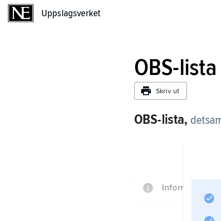
Uppslagsverket
Uppslagsverket
OBS-lista
Skriv ut
OBS-lista,
detsa
Information om