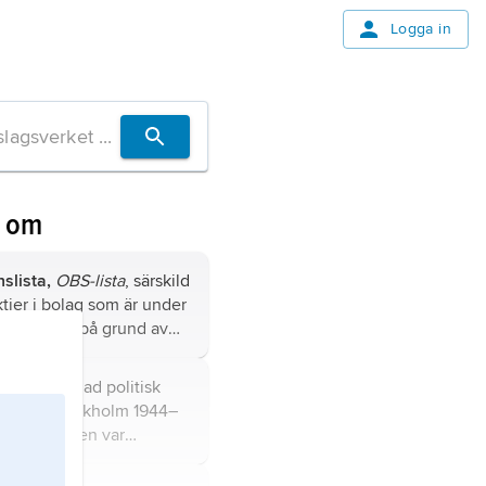
Logga in
n om
slista,
OBS-lista
, särskild
ktier i bolag som är under
 av börsen på grund av
lagets information eller
m dess situation.
vativt färgad politisk
utgiven i Stockholm 1944–
delen av tiden var
ag.