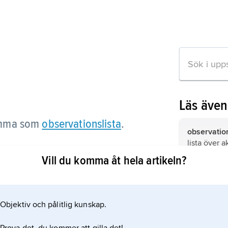
Läs äve
mma som
observationslista
.
observation
lista över a
granskning
Vill du komma åt hela artikeln?
brister i bo
osäkerhet o
Obs!,
konser
 artikeln
tidskrift, 
55, större 
Objektiv och pålitlig kunskap.
fjortonde d