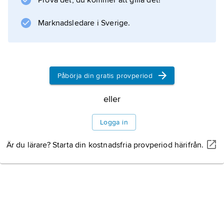
Prova det, du kommer att gilla det!
tre upptäcktsresor, som bidrog till det brittiska
imperiets expansion. Han seglade bland annat
Marknadsledare i Sverige.
runt Nya Zeeland, längs den australiska
östkusten och till Hawaii. Fransmannen
Louis Antoine de Bougainville
Påbörja din gratis provperiod
ledde 1766–69 den
eller
Logga in
Information om artikeln
Är du lärare? Starta din kostnadsfria provperiod härifrån.