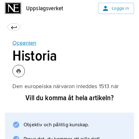
Uppslagsverket
Uppslagsverket
Logga in
Oceanien
Historia
Den europeiska närvaron inleddes 1513 när
spanjoren
Vill du komma åt hela artikeln?
Vasco Núñez de Balboa
färdades över Stilla havet. Nederländska och
portugisiska sjöfarare följde, och mellan 1768
Objektiv och pålitlig kunskap.
och 1779 gjorde
James Cook