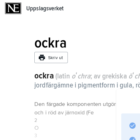
Uppslagsverket
Uppslagsverket
ockra
Skriv ut
ockra
(latin
oʹchra
; av grekiska
ōʹc
jordfärgämne i pigmentform i gula, r
Den färgade komponenten utgörs i gul ock
och i röd av järnoxid (Fe
2
O
3