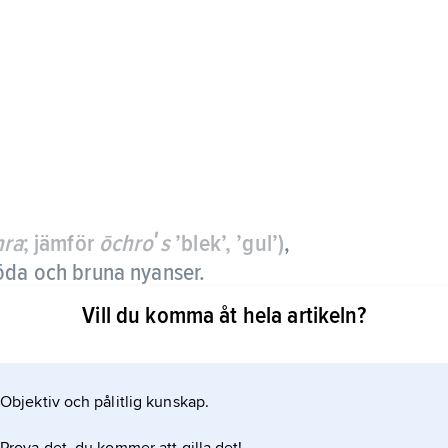
hra
; jämför
ōchroʹs
’blek’, ’gul’)
,
öda och bruna nyanser.
Vill du komma åt hela artikeln?
ra övervägande av järnhydroxid (järnoxidhydrat)
Objektiv och pålitlig kunskap.