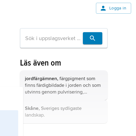
Logga in
Läs även om
jordfärgämnen,
färgpigment som
finns färdigbildade i jorden och som
utvinns genom pulvrisering,
slamning, torkning och ibland också
upphettning.
Skåne,
Sveriges sydligaste
landskap.