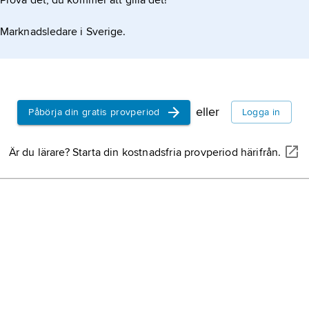
Prova det, du kommer att gilla det!
Marknadsledare i Sverige.
eller
Påbörja din gratis provperiod
Logga in
Är du lärare? Starta din kostnadsfria provperiod härifrån.