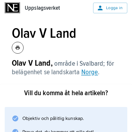
Uppslagsverket
Uppslagsverket
Logga in
Olav V Land
Olav
V
Land,
område i Svalbard; för
belägenhet se landskarta
Norge
.
Vill du komma åt hela artikeln?
Information om artikeln
Objektiv och pålitlig kunskap.