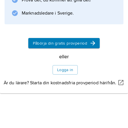
Prova det, du kommer att gilla det!
Marknadsledare i Sverige.
Påbörja din gratis provperiod
eller
Logga in
Är du lärare? Starta din kostnadsfria provperiod härifrån.