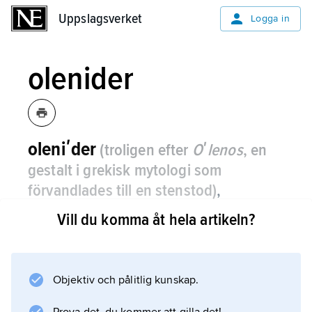
Uppslagsverket
Uppslagsverket
Logga in
olenider
oleniʹder
(troligen efter
Oʹlenos
, en
gestalt i grekisk mytologi som
förvandlades till en stenstod)
,
Oleʹnidae
, familj trilobiter som levde
Vill du komma åt hela artikeln?
under yngre kambrium och ordovicium
(för ca 523–440 miljoner år sedan).
Objektiv och pålitlig kunskap.
De var vanligen några cm långa med 9–19
segment i mellankroppen, litet stjärtparti och