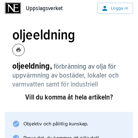
Uppslagsverket
Uppslagsverket
Logga in
oljeeldning
oljeeldning,
förbränning av olja för
uppvärmning av bostäder, lokaler och
varmvatten samt för industriell
processvärme.
Vill du komma åt hela artikeln?
Oljeeldning har sedan slutet av 1940-talet ökat
starkt eftersom den är lätt att automatisera
samt användarvänlig. Moderna
Objektiv och pålitlig kunskap.
eldningsutrustningar kräver föga tillsyn och