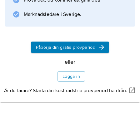
Prova det, du kommer att gilla det!
Marknadsledare i Sverige.
Påbörja din gratis provperiod
eller
Logga in
Är du lärare? Starta din kostnadsfria provperiod härifrån.