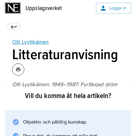
Uppslagsverket
Uppslagsverket
Logga in
Olli Lyytikäinen
Litteraturanvisning
Olli Lyytikäinen: 1949–1987: Fyrfärgad dröm
, utställningskatalog, Amos Andersons
Vill du komma åt hela artikeln?
konstmuseum, Helsingfors (1989).
Objektiv och pålitlig kunskap.
Information om artikeln