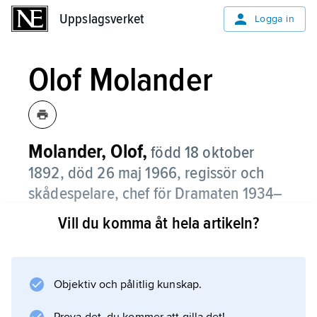
Uppslagsverket
Uppslagsverket
Logga in
Olof Molander
Molander, Olof,
född 18 oktober
1892, död 26 maj 1966, regissör och
skådespelare, chef för Dramaten 1934–
38; son till Harald Molander, bror till
Vill du komma åt hela artikeln?
Gustaf Molander.
Molander gjorde ett stort antal roller på
Dramaten innan han 1918 där kunde sätta upp
Objektiv och pålitlig kunskap.
”Köpmannen i Venedig”. Sedan etablerade