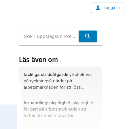
Logga in
Läs även om
fackliga stridsåtgärder,
kollektiva
påtryckningsåtgärder på
arbetsmarknaden för att lösa
intressemotsättningar avseende
anställningsvillkor eller förhållandet i
förhandlingsskyldighet,
skyldighet
övrigt mellan arbetsgivare och
för part på arbetsmarknaden att
arbetstagare.
förhandla med motparten.