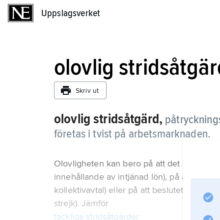
Uppslagsverket
Uppslagsverket
olovlig stridsåtgä
Skriv ut
olovlig stridsåtgärd,
påtrycknings
företas i tvist på arbetsmarknaden.
Olovligheten kan bero på att det medel som 
innehållande av intjänad lön), på att syftet 
kollektivavtal) eller på att beslutet om åtgär
strejk). Jämför
fackliga stridsåtgärder