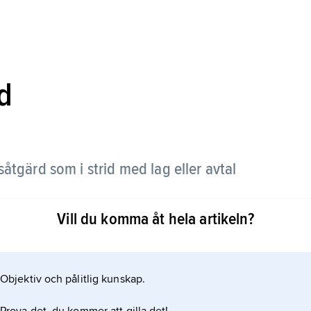
rd
åtgärd som i strid med lag eller avtal
Vill du komma åt hela artikeln?
nyttjas för påtryckning är olagligt (t.ex.
är otillåtet (t.ex. att åstadkomma ändring i gällande
den inte har fattats av behörig part (t.ex. vid vild
Objektiv och pålitlig kunskap.