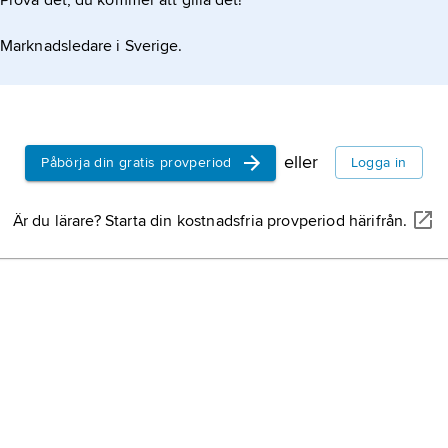
Prova det, du kommer att gilla det!
Marknadsledare i Sverige.
eller
Påbörja din gratis provperiod
Logga in
Är du lärare? Starta din kostnadsfria provperiod härifrån.