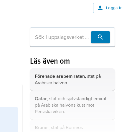
Logga in
Läs även om
Förenade arabemiraten,
stat på
Arabiska halvön.
Qatar
, stat och självständigt emirat
på Arabiska halvöns kust mot
Persiska viken.
Brunei
, stat på Borneos