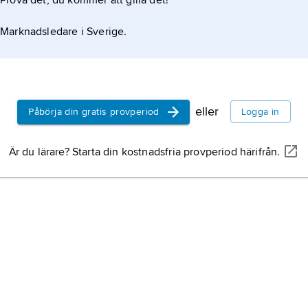
Prova det, du kommer att gilla det!
Marknadsledare i Sverige.
eller
Påbörja din gratis provperiod
Logga in
Är du lärare? Starta din kostnadsfria provperiod härifrån.