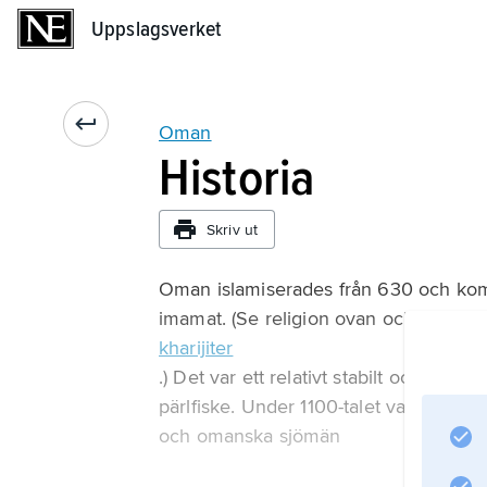
Uppslagsverket
Uppslagsverket
Oman
Historia
Skriv ut
Oman islamiserades från 630 och kom 
imamat. (Se religion ovan och
kharijiter
.) Det var ett relativt stabilt och väl
pärlfiske. Under 1100-talet var Sohar 
och omanska sjömän