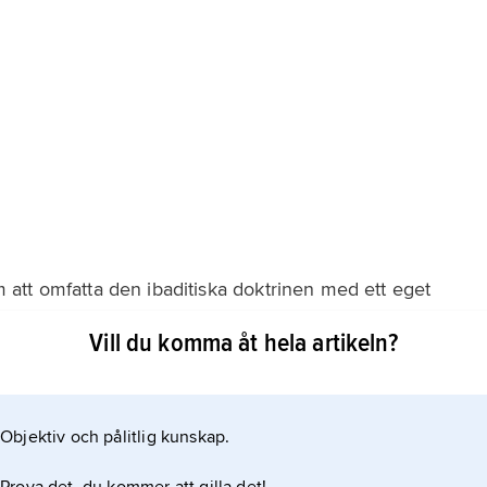
att omfatta den ibaditiska doktrinen med ett eget
Vill du komma åt hela artikeln?
mående samhälle som levde på handel, sjöfart och
den största och mest betydelsefulla staden i området,
Objektiv och pålitlig kunskap.