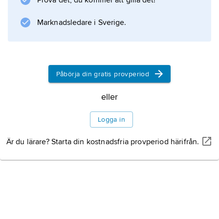
Prova det, du kommer att gilla det!
kännetecknas av två–trevåningshus i obränt
lertegel
Marknadsledare i Sverige.
Information om artikeln
Påbörja din gratis provperiod
eller
Logga in
Är du lärare? Starta din kostnadsfria provperiod härifrån.