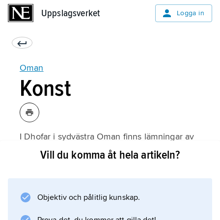
Uppslagsverket
Uppslagsverket
Logga in
Oman
Konst
I Dhofar i sydvästra Oman finns lämningar av
befästa städer från 100-talet f.Kr., där också
Vill du komma åt hela artikeln?
bronsskulpturer i litet format påträffats.
Portugisisk befästningskonst i Muskat och
Matrah vid kusten samt Niswa och Ibri i
Objektiv och pålitlig kunskap.
inlandet har utövat ett bestående inflytande
på den traditionella byggnadskulturen, som