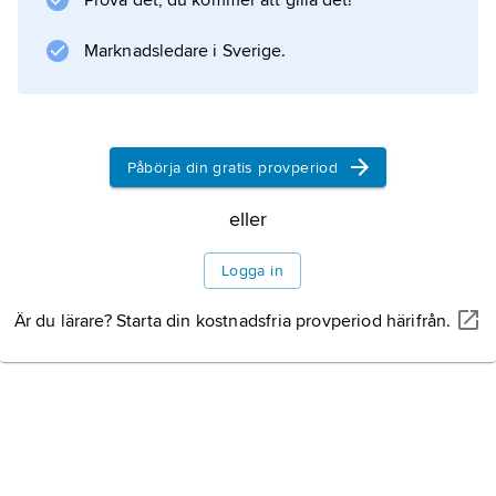
Prova det, du kommer att gilla det!
rekommendationer för namngivning utarbetas
Marknadsledare i Sverige.
av kommissionen för oorganisk-kemisk
nomenklatur inom IUPAC. Systematiska namn
anger direkt ämnets sammansättning och
föredras därför framför trivialnamn utom
Påbörja din gratis provperiod
eller
Information om artikeln
Logga in
Är du lärare? Starta din kostnadsfria provperiod härifrån.