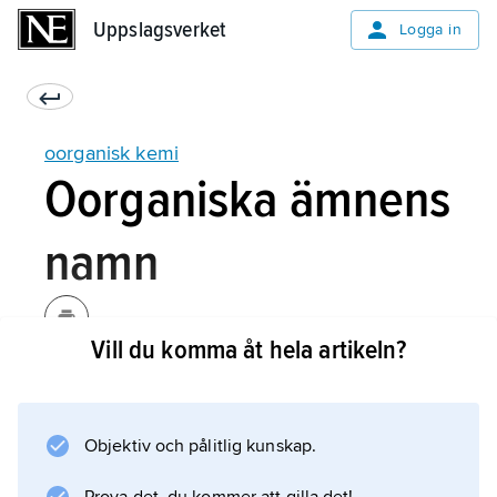
Uppslagsverket
Uppslagsverket
Logga in
oorganisk kemi
Oorganiska ämnens
namn
Vill du komma åt hela artikeln?
Förr användes trivialnamn som blåsyra,
blodlutsalt, vitriol, pottaska osv. för oorganiska
föreningar. För vissa vanliga kemikalier lever
Objektiv och pålitlig kunskap.
dessa namn fortfarande kvar, t.ex. saltsyra,
koksalt, soda, ammoniak. Internationella