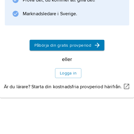
1991.
Prova det, du kommer att gilla det!
Förutom riksorganisationen finns två
Marknadsledare i Sverige.
lokalföreningar och sex lokalgrupper. AFO:s
mål är att hjälpa medlemmarna söka sina
rötter, påverka lagstiftningen i adoptions- och
Påbörja din gratis provperiod
fosterbarnsfrågor, informera utifrån
medlemmarnas erfarenheter och bidra med
eller
social gemenskap.
Logga in
Är du lärare? Starta din kostnadsfria provperiod härifrån.
Information om artikeln