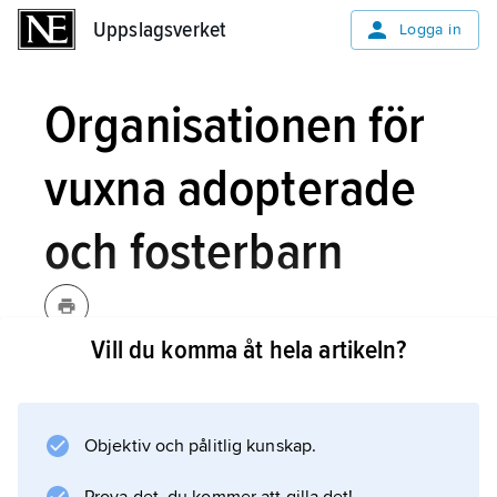
Uppslagsverket
Uppslagsverket
Logga in
Organisationen för
vuxna adopterade
och fosterbarn
Vill du komma åt hela artikeln?
Organisationen för vuxna
adopterade och fosterbarn,
AFO
,
Stockholm, organisation för myndiga
Objektiv och pålitlig kunskap.
adopterade eller fosterbarn, grundad