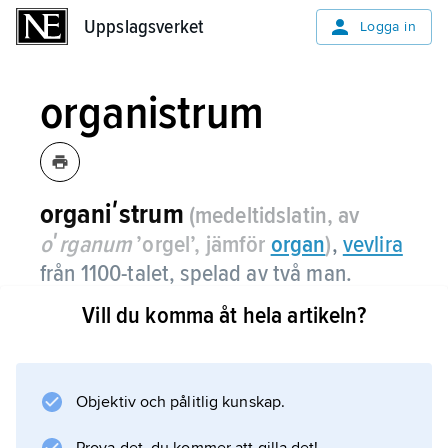
Uppslagsverket
Uppslagsverket
Logga in
organistrum
organiʹstrum
(medeltidslatin, av
oʹrga­num
’orgel’, jämför
organ
)
,
vevlira
från 1100-talet, spelad av två man.
Vill du komma åt hela artikeln?
Objektiv och pålitlig kunskap.
IROM BOOK