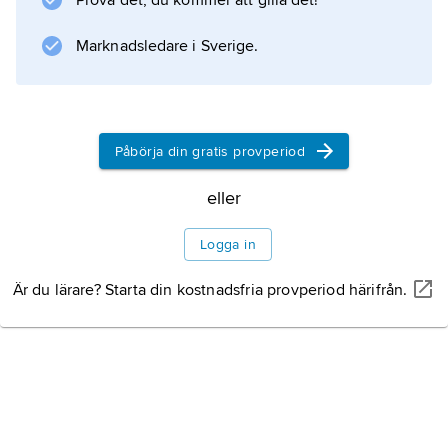
Prova det, du kommer att gilla det!
organistrum
Marknadsledare i Sverige.
Påbörja din gratis provperiod
Information om artikeln
eller
Logga in
Är du lärare? Starta din kostnadsfria provperiod härifrån.