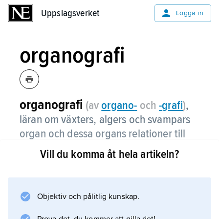
Uppslagsverket
Uppslagsverket
Logga in
organografi
organografi
(av
organo
-
och
-
grafi
)
,
läran om växters, algers och svampars
organ och dessa organs relationer till
varandra.
Vill du komma åt hela artikeln?
Organografin omfattar också organens
utveckling under organismens liv och hur
denna utveckling hänger ihop med organens
Objektiv och pålitlig kunskap.
funktioner. Den är en viktig hjälpvetenskap för