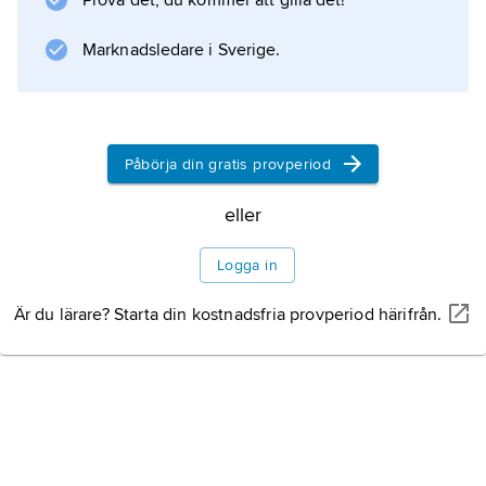
Prova det, du kommer att gilla det!
botanisk systematik.
Marknadsledare i Sverige.
Information om artikeln
Påbörja din gratis provperiod
eller
Logga in
Är du lärare? Starta din kostnadsfria provperiod härifrån.