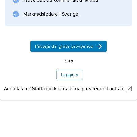
Prova det, du kommer att gilla det!
Marknadsledare i Sverige.
Information om artikeln
Påbörja din gratis provperiod
eller
Logga in
Är du lärare? Starta din kostnadsfria provperiod härifrån.