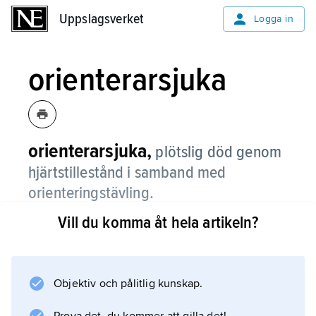
Uppslagsverket
Uppslagsverket
Logga in
orienterarsjuka
orienterarsjuka,
plötslig död genom
hjärtstillestånd i samband med
orienteringstävling.
Vill du komma åt hela artikeln?
Sådana dödsfall förekommer också vid
tävlingsidrott av annat slag. Se
plötslig död
.
Objektiv och pålitlig kunskap.