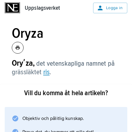
Uppslagsverket
Uppslagsverket
Logga in
Oryza
Oryʹza,
det vetenskapliga namnet på
grässläktet
ris
.
Vill du komma åt hela artikeln?
Information om artikeln
Objektiv och pålitlig kunskap.