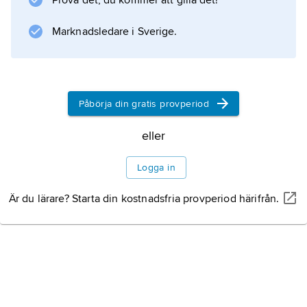
Prova det, du kommer att gilla det!
Marknadsledare i Sverige.
Påbörja din gratis provperiod
eller
Logga in
Är du lärare? Starta din kostnadsfria provperiod härifrån.