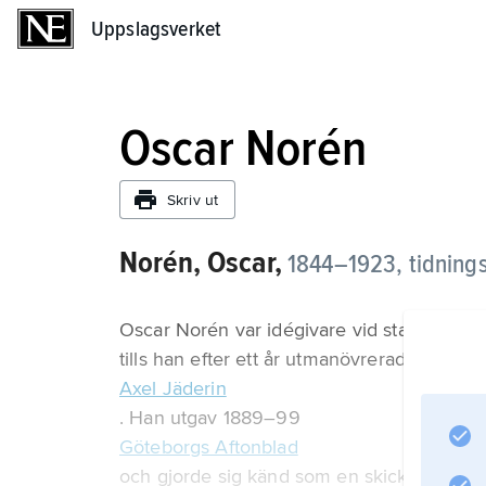
Uppslagsverket
Uppslagsverket
Oscar Norén
Skriv ut
Norén, Oscar,
1844–1923,
tidning
Oscar Norén var idégivare vid starten av 
tills han efter ett år utmanövrerades av si
Axel Jäderin
. Han utgav 1889–99
Göteborgs Aftonblad
och gjorde sig känd som en skicklig kritiker