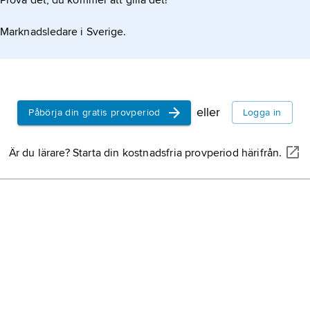
Prova det, du kommer att gilla det!
Marknadsledare i Sverige.
eller
Påbörja din gratis provperiod
Logga in
Är du lärare? Starta din kostnadsfria provperiod härifrån.