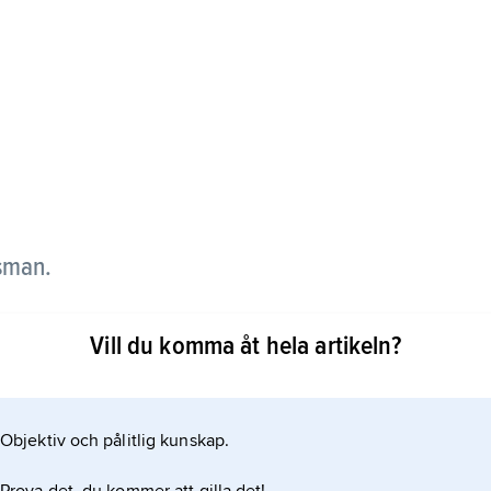
sman.
Svenska Dagbladet 1884 och dess politiske redaktör
Vill du komma åt hela artikeln?
n medredaktör
Objektiv och pålitlig kunskap.
 av Göteborgs politiska ledning och kulturella elit.