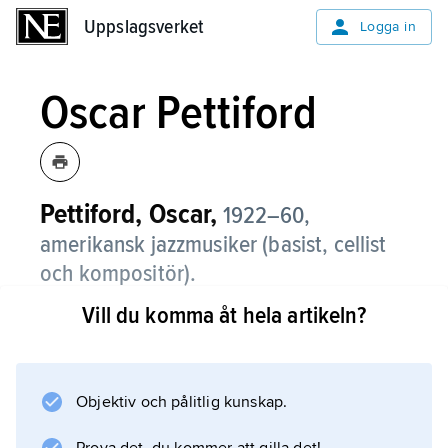
Uppslagsverket
Uppslagsverket
Logga in
Oscar Pettiford
Pettiford, Oscar,
1922–60,
amerikansk jazzmusiker (basist, cellist
och kompositör).
Vill du komma åt hela artikeln?
Med sin virtuosa teknik och sitt melodiska
solospel på basen blev Oscar Pettiford den
förste moderne improvisatören på
instrumentet. Efter att 1943–44 ha samverkat
Objektiv och pålitlig kunskap.
med bebop-pionjärerna