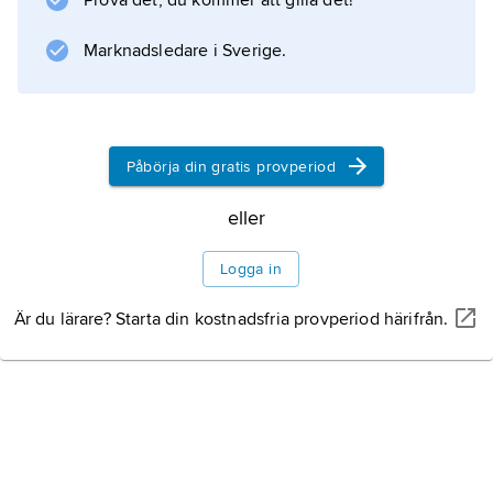
Prova det, du kommer att gilla det!
Dizzy Gillespie
,
Marknadsledare i Sverige.
Don Byas
och
Thelonious Monk
samt 1945–48 ingått i
Påbörja din gratis provperiod
Duke Ellingtons
orkester ledde han av och till egna band. Av
eller
Pettifords kompositioner märks bland annat
Logga in
”Bohemia After
Är du lärare? Starta din kostnadsfria provperiod härifrån.
Information om artikeln