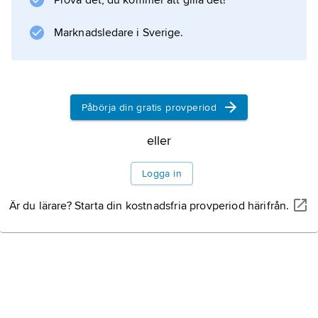
Prova det, du kommer att gilla det!
Marknadsledare i Sverige.
Påbörja din gratis provperiod
eller
Logga in
Är du lärare? Starta din kostnadsfria provperiod härifrån.