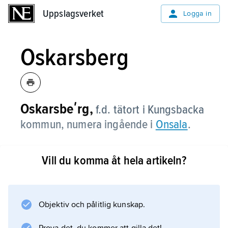
Uppslagsverket
Uppslagsverket
Logga in
Oskarsberg
Oskarsbeʹrg,
f.d. tätort i Kungsbacka
kommun, numera ingående i
Onsala
.
Vill du komma åt hela artikeln?
Information om artikeln
Objektiv och pålitlig kunskap.