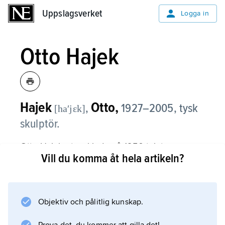
Uppslagsverket
Uppslagsverket
Logga in
Otto Hajek
Hajek
Otto,
,
1927–2005, tysk
[haʹjɛk]
skulptör.
Otto Hajek utvecklade på 1950-talet en
Vill du komma åt hela artikeln?
skulpturstil baserad på plan i vilka starkt
fragmenterade ytor samverkar i
uppåtsträvande, halvt vegetativa former.
Objektiv och pålitlig kunskap.