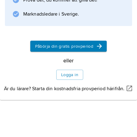
Prova det, du kommer att gilla det!
Information om artikeln
Marknadsledare i Sverige.
Påbörja din gratis provperiod
eller
Logga in
Är du lärare? Starta din kostnadsfria provperiod härifrån.