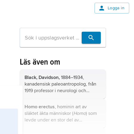
Logga in
Läs även om
Black, Davidson,
1884–1934,
kanadensisk paleoantropolog, från
1919 professor i neurologi och
embryologi vid Peking Union
Medical College, Beijing, från 1924
Homo erectus
, hominin art av
chef för dess anatomiinstitution.
släktet äkta människor (
Homo
) som
levde under en stor del av
pleistocen
för mellan 1,89 miljoner
och 143 000 år sedan.