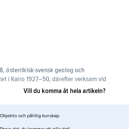
, österrikisk-svensk geolog och
tet i Kairo 1927–50, därefter verksam vid
Vill du komma åt hela artikeln?
rävningar i Kina 1921–23, ledda av J.G. Andersson.
ggradsdjur, av vilka han senare vetenskapligt
Objektiv och pålitlig kunskap.
tänder av en tidigare okänd människoart, den s.k.
rst 1926, och de första