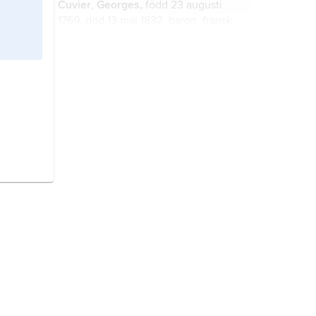
Cuvier
,
Georges,
född 23 augusti
1769, död 13 maj 1832, baron, fransk
zoolog och paleontolog,
ämbetsman.
människan,
Homo sapiens
, art i
däggdjursfamiljen hominider.
fossil
,
petrifikat
,
förstening
, lämning
eller avtryck av en organism (eller
spår av dess verksamhet,
spårfossil
)
som begravts och bevarats genom
naturens försorg.
Andrée-expeditionen,
polarexpedition ledd av S.A. Andrée
och genomförd 1897, med syfte att
med start från Spetsbergen
översegla Arktis och Nordpolen i
första världskriget,
krig 1914–18
luftballong.
mellan å ena sidan Tyskland och
Österrike–Ungern, till vilka även
Turkiet och Bulgarien anslöt sig