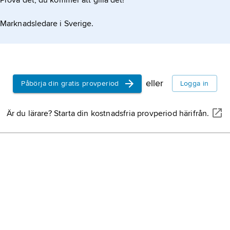
Prova det, du kommer att gilla det!
Marknadsledare i Sverige.
eller
Påbörja din gratis provperiod
Logga in
Är du lärare? Starta din kostnadsfria provperiod härifrån.