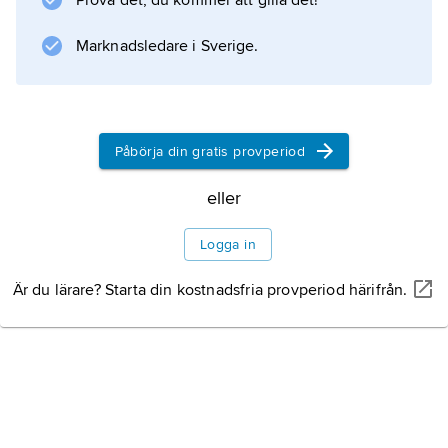
Prova det, du kommer att gilla det!
dekor samt figuriner, troligen kultföremål, av
lera, sten och koppar. Kontakter har funnits
Marknadsledare i Sverige.
med
Påbörja din gratis provperiod
Information om artikeln
eller
Logga in
Är du lärare? Starta din kostnadsfria provperiod härifrån.