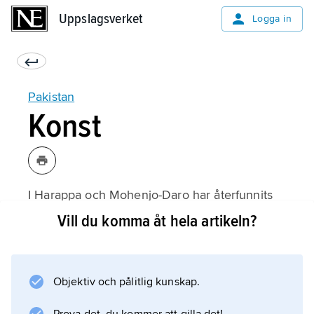
Uppslagsverket
Uppslagsverket
Logga in
Pakistan
Konst
I Harappa och Mohenjo-Daro har återfunnits
rika lämningar efter
Vill du komma åt hela artikeln?
Induskulturen
(cirka 2500–1700 f.Kr.), i vilka ingår bland
annat sigill med främst djurframställningar av
Objektiv och pålitlig kunskap.
hög konstnärlig kvalitet, smycken, keramik av
drejat, rött lergods med målad, svart, linjär