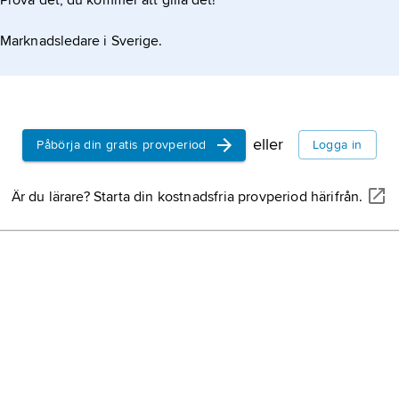
Prova det, du kommer att gilla det!
Marknadsledare i Sverige.
eller
Påbörja din gratis provperiod
Logga in
Är du lärare? Starta din kostnadsfria provperiod härifrån.