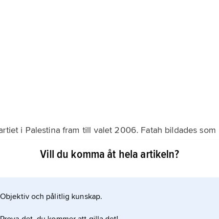
rtiet i Palestina fram till valet 2006. Fatah bildades som
an 1969 det största partiet i paraplyorganisationen
Vill du komma åt hela artikeln?
n av Fatahs grundarna var den palestinska landsfadern
sin död 2004
Objektiv och pålitlig kunskap.