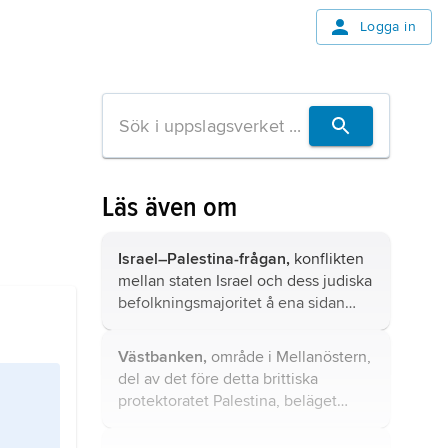
Logga in
Läs även om
Israel–Palestina-frågan,
konflikten
mellan staten Israel och dess judiska
befolkningsmajoritet å ena sidan
och de palestinska araberna å den
andra.
Västbanken,
område i Mellanöstern,
del av det före detta brittiska
protektoratet Palestina, beläget
väster om Jordanfloden och Döda
havet mellan Israel och Jordanien; 5