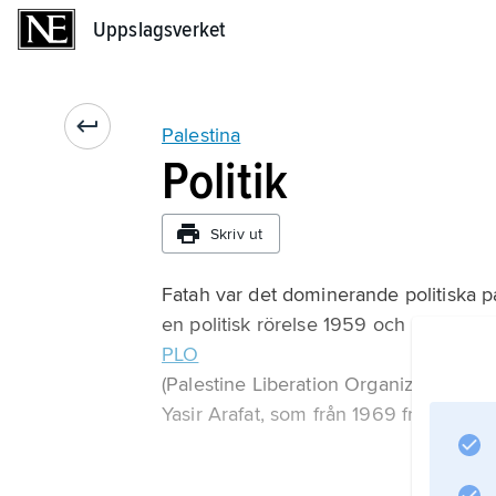
Uppslagsverket
Uppslagsverket
Palestina
Politik
Skriv ut
Fatah var det dominerande politiska pa
en politisk rörelse 1959 och utgör sed
PLO
(Palestine Liberation Organization). E
Yasir Arafat, som från 1969 fram till 