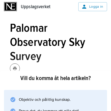
Uppslagsverket
Uppslagsverket
Logga in
Palomar
Observatory Sky
Survey
Vill du komma åt hela artikeln?
Paʹlomar Obseʹrvatory Skyʹ
Suʹrvey,
POSS
,
fotografisk atlas över
norra stjärnhimlen (ner till deklination
Objektiv och pålitlig kunskap.
−33°), baserad på 1 870 plåtar i två