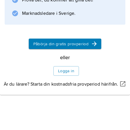
Prova det, du kommer att gilla det!
Ancón i Panama Citys storstadsområde
Marknadsledare i Sverige.
Information om artikeln
Påbörja din gratis provperiod
eller
Logga in
Är du lärare? Starta din kostnadsfria provperiod härifrån.