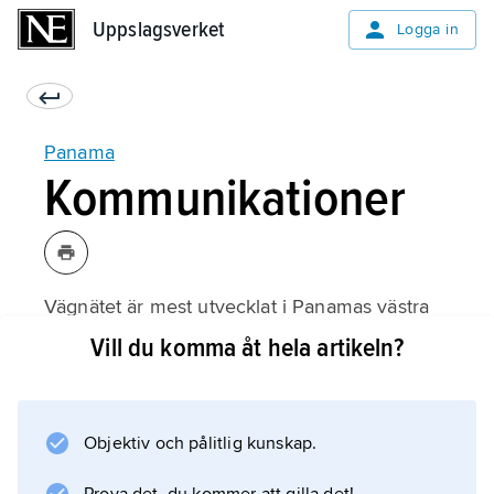
Uppslagsverket
Uppslagsverket
Logga in
Panama
Kommunikationer
Vägnätet är mest utvecklat i Panamas västra
delar och mäter totalt 15 100 km (2010). De
Vill du komma åt hela artikeln?
största vägarna är Pan-American Highway,
som sammanbinder Chepo och Panama City
med Costa Rica, samt en större landsväg
Objektiv och pålitlig kunskap.
mellan Panama City och Colón. Den viktigaste
järnvägen löper längs Panamakanalen mellan