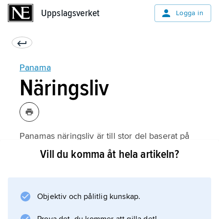
Uppslagsverket
Uppslagsverket
Logga in
Panama
Näringsliv
Panamas näringsliv är till stor del baserat på
service och handel, direkt eller indirekt knutet
Vill du komma åt hela artikeln?
till Panamakanalen. Landet har regionens i
särklass största utlandsskuld som en följd av
moderniseringen av ekonomin efter 1968.
Objektiv och pålitlig kunskap.
Frizonen i Colón, som etablerades i början av
1950-talet, är världens näst största efter