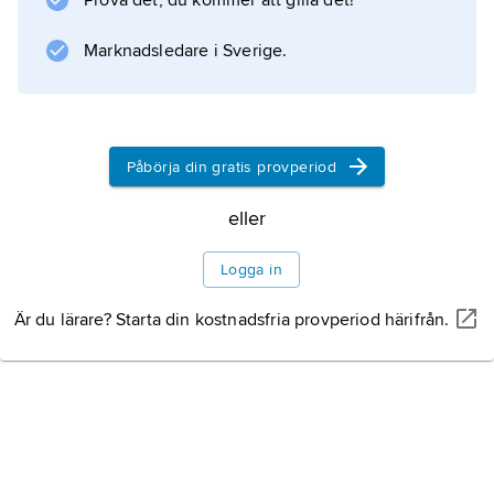
Prova det, du kommer att gilla det!
Hongkong. Fördelaktiga skattelagar
Jordbruk
Marknadsledare i Sverige.
Skogsbruk
Industri
Påbörja din gratis provperiod
eller
Utrikeshandel
Logga in
Är du lärare? Starta din kostnadsfria provperiod härifrån.
Information om artikeln