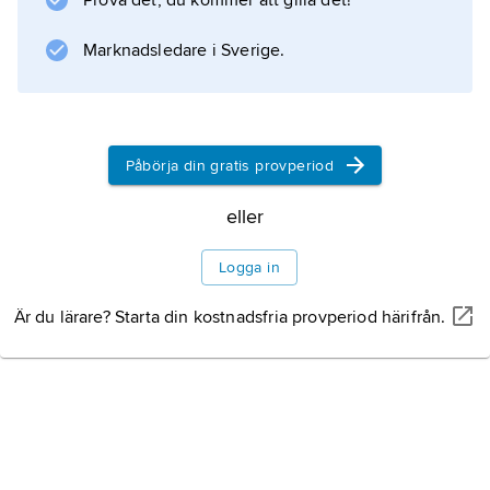
Prova det, du kommer att gilla det!
garanterar fri undervisning kom en tredjedel
av de yngre
Marknadsledare i Sverige.
Information om artikeln
Påbörja din gratis provperiod
eller
Logga in
Är du lärare? Starta din kostnadsfria provperiod härifrån.