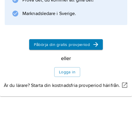
Prova det, du kommer att gilla det!
Marknadsledare i Sverige.
Påbörja din gratis provperiod
eller
Logga in
Är du lärare? Starta din kostnadsfria provperiod härifrån.