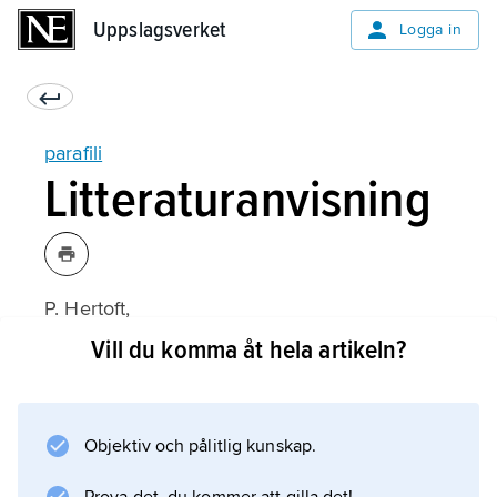
Uppslagsverket
Uppslagsverket
Logga in
parafili
Litteraturanvisning
P. Hertoft,
Klinisk Sexologi
Vill du komma åt hela artikeln?
(danska, 1987);
Objektiv och pålitlig kunskap.
Information om artikeln