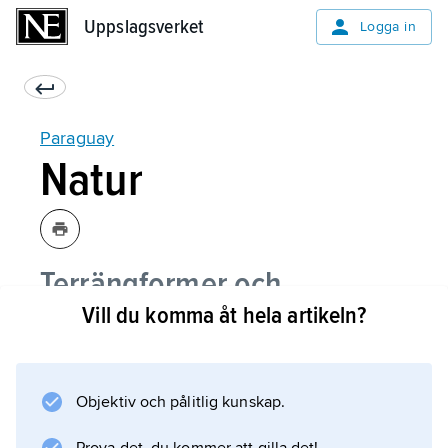
Uppslagsverket
Uppslagsverket
Logga in
Paraguay
Natur
Terrängformer och
Vill du komma åt hela artikeln?
berggrund
Klimat
Objektiv och pålitlig kunskap.
Växtliv