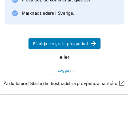
Prova det, du kommer att gilla det!
Djurliv
Marknadsledare i Sverige.
Naturskydd
Påbörja din gratis provperiod
eller
Information om artikeln
Logga in
Är du lärare? Starta din kostnadsfria provperiod härifrån.