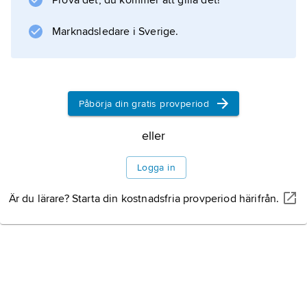
Prova det, du kommer att gilla det!
Mindre än hälften av eleverna fullbordar
skolgången. Kvarsittningen är hög,
Marknadsledare i Sverige.
Information om artikeln
Påbörja din gratis provperiod
eller
Logga in
Är du lärare? Starta din kostnadsfria provperiod härifrån.