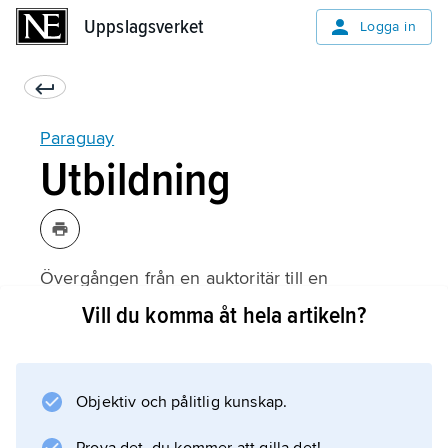
Uppslagsverket
Uppslagsverket
Logga in
Paraguay
Utbildning
Övergången från en auktoritär till en
demokratisk regim med en ny konstitution
Vill du komma åt hela artikeln?
1992 betydde ett starkt politiskt engagemang
för utbildningsväsendet. I dag omfattar den
obligatoriska skolan dels en primärcykel om 6
Objektiv och pålitlig kunskap.
årskurser (6–12 år), dels ett treårigt
högstadium med specialiserade ämnesstudier.