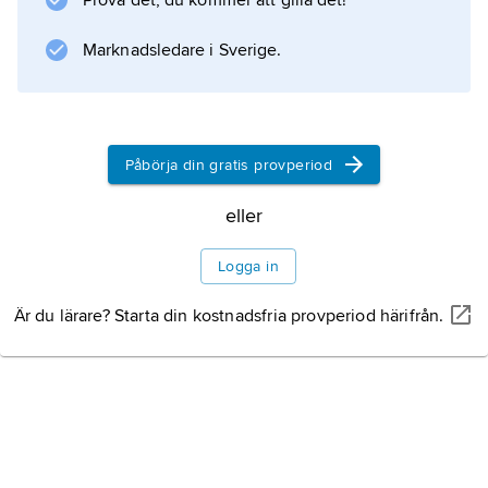
Prova det, du kommer att gilla det!
hästdjur
.
Marknadsledare i Sverige.
Information om artikeln
Påbörja din gratis provperiod
eller
Logga in
Är du lärare? Starta din kostnadsfria provperiod härifrån.