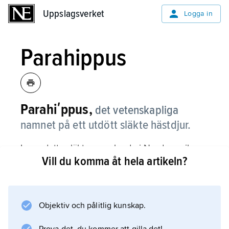
Uppslagsverket
Uppslagsverket
Logga in
Parahippus
Parahiʹppus,
det vetenskapliga
namnet på ett utdött släkte hästdjur.
Inom detta släkte, som levde i Nordamerika
Vill du komma åt hela artikeln?
från början till mitten av miocen (för ca 25–15
miljoner år sedan) fanns de första hästarna
med högkronade kindtänder. P. innefattade
troligen förfäderna till den underfamilj till
Objektiv och pålitlig kunskap.
vilken dagens hästar och sebror hör. Se bild